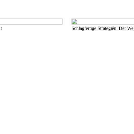
t
Schlagfertige Strategien: Der W