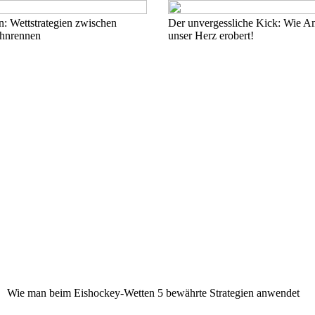
n: Wettstrategien zwischen
Der unvergessliche Kick: Wie Am
ahnrennen
unser Herz erobert!
Wie man beim Eishockey-Wetten 5 bewährte Strategien anwendet