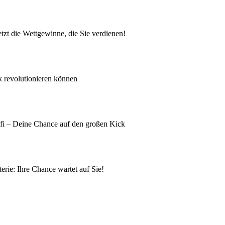
tzt die Wettgewinne, die Sie verdienen!
k revolutionieren können
i – Deine Chance auf den großen Kick
erie: Ihre Chance wartet auf Sie!