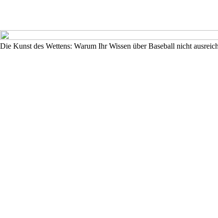
Die Kunst des Wettens: Warum Ihr Wissen über Baseball nicht ausreich