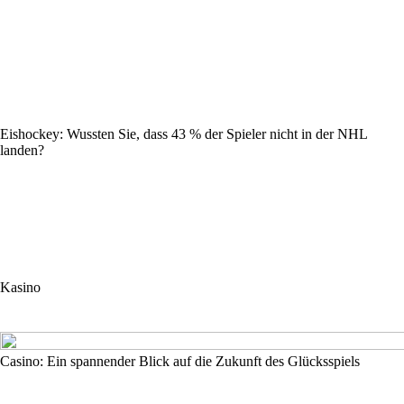
Eishockey: Wussten Sie, dass 43 % der Spieler nicht in der NHL
landen?
Kasino
Casino: Ein spannender Blick auf die Zukunft des Glücksspiels