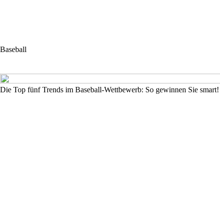
Baseball
Die Top fünf Trends im Baseball-Wettbewerb: So gewinnen Sie smart!