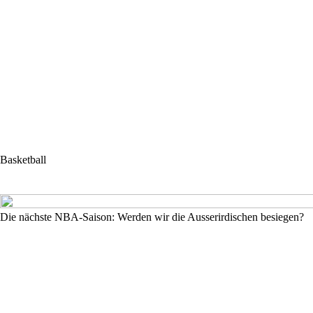
Basketball
Die nächste NBA-Saison: Werden wir die Ausserirdischen besiegen?