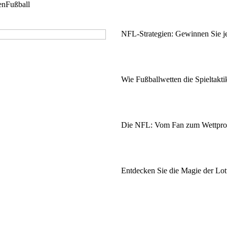
en
Fußball
NFL-Strategien: Gewinnen Sie je
Wie Fußballwetten die Spieltakti
Die NFL: Vom Fan zum Wettprof
Entdecken Sie die Magie der Lott