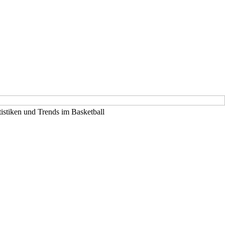
istiken und Trends im Basketball