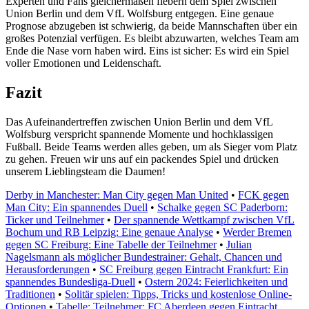
Experten und Fans gleichermaßen fiebern dem Spiel zwischen
Union Berlin und dem VfL Wolfsburg entgegen. Eine genaue
Prognose abzugeben ist schwierig, da beide Mannschaften über ein
großes Potenzial verfügen. Es bleibt abzuwarten, welches Team am
Ende die Nase vorn haben wird. Eins ist sicher: Es wird ein Spiel
voller Emotionen und Leidenschaft.
Fazit
Das Aufeinandertreffen zwischen Union Berlin und dem VfL
Wolfsburg verspricht spannende Momente und hochklassigen
Fußball. Beide Teams werden alles geben, um als Sieger vom Platz
zu gehen. Freuen wir uns auf ein packendes Spiel und drücken
unserem Lieblingsteam die Daumen!
Derby in Manchester: Man City gegen Man United
•
FCK gegen
Man City: Ein spannendes Duell
•
Schalke gegen SC Paderborn:
Ticker und Teilnehmer
•
Der spannende Wettkampf zwischen VfL
Bochum und RB Leipzig: Eine genaue Analyse
•
Werder Bremen
gegen SC Freiburg: Eine Tabelle der Teilnehmer
•
Julian
Nagelsmann als möglicher Bundestrainer: Gehalt, Chancen und
Herausforderungen
•
SC Freiburg gegen Eintracht Frankfurt: Ein
spannendes Bundesliga-Duell
•
Ostern 2024: Feierlichkeiten und
Traditionen
•
Solitär spielen: Tipps, Tricks und kostenlose Online-
Optionen
•
Tabelle: Teilnehmer: FC Aberdeen gegen Eintracht