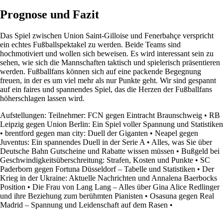
Prognose und Fazit
Das Spiel zwischen Union Saint-Gilloise und Fenerbahçe verspricht
ein echtes Fußballspektakel zu werden. Beide Teams sind
hochmotiviert und wollen sich beweisen. Es wird interessant sein zu
sehen, wie sich die Mannschaften taktisch und spielerisch präsentieren
werden. Fußballfans können sich auf eine packende Begegnung
freuen, in der es um viel mehr als nur Punkte geht. Wir sind gespannt
auf ein faires und spannendes Spiel, das die Herzen der Fußballfans
höherschlagen lassen wird.
Aufstellungen: Teilnehmer: FCN gegen Eintracht Braunschweig
•
RB
Leipzig gegen Union Berlin: Ein Spiel voller Spannung und Statistiken
•
brentford gegen man city: Duell der Giganten
•
Neapel gegen
Juventus: Ein spannendes Duell in der Serie A
•
Alles, was Sie über
Deutsche Bahn Gutscheine und Rabatte wissen müssen
•
Bußgeld bei
Geschwindigkeitsüberschreitung: Strafen, Kosten und Punkte
•
SC
Paderborn gegen Fortuna Düsseldorf – Tabelle und Statistiken
•
Der
Krieg in der Ukraine: Aktuelle Nachrichten und Annalena Baerbocks
Position
•
Die Frau von Lang Lang – Alles über Gina Alice Redlinger
und ihre Beziehung zum berühmten Pianisten
•
Osasuna gegen Real
Madrid – Spannung und Leidenschaft auf dem Rasen
•